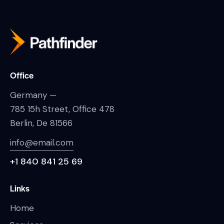
Office
Germany —
785 15h Street, Office 478
Berlin, De 81566
info@email.com
+1 840 841 25 69
Links
Home