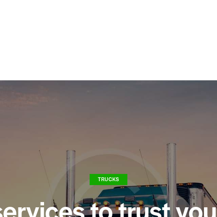
TRUCKS
ervices to trust yo