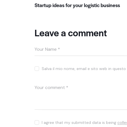
Startup ideas for your logistic business
Leave a comment
Salva il mio nome, email e sito web in quest
I agree that my submitted data is being
coll