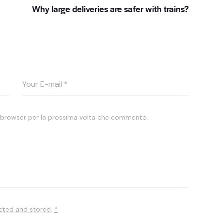
Why large deliveries are safer with trains?
o browser per la prossima volta che commento.
ected and stored
.
*