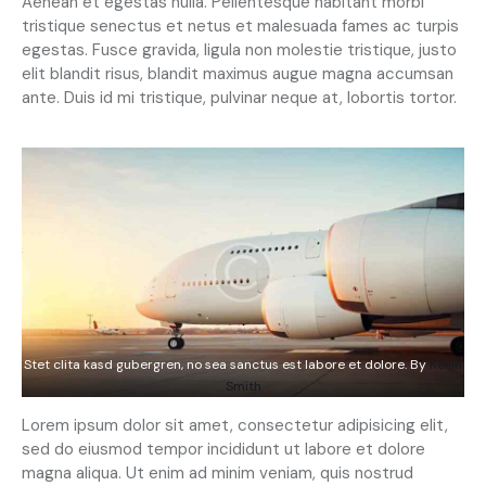
Aenean et egestas nulla. Pellentesque habitant morbi
tristique senectus et netus et malesuada fames ac turpis
egestas. Fusce gravida, ligula non molestie tristique, justo
elit blandit risus, blandit maximus augue magna accumsan
ante. Duis id mi tristique, pulvinar neque at, lobortis tortor.
Stet clita kasd gubergren, no sea sanctus est labore et dolore. By
Kevin
Smith
Lorem ipsum dolor sit amet, consectetur adipisicing elit,
sed do eiusmod tempor incididunt ut labore et dolore
magna aliqua. Ut enim ad minim veniam, quis nostrud