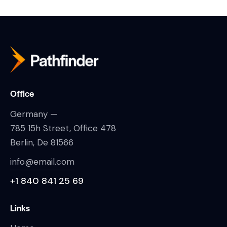
Office
Germany —
785 15h Street, Office 478
Berlin, De 81566
info@email.com
+1 840 841 25 69
Links