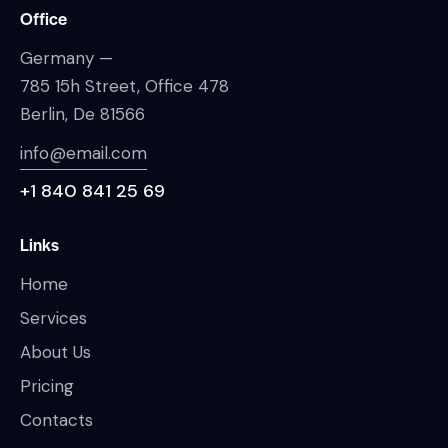
Office
Germany —
785 15h Street, Office 478
Berlin, De 81566
info@email.com
+1 840 841 25 69
Links
Home
Services
About Us
Pricing
Contacts