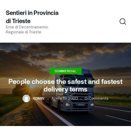
Sentieri in Provincia
di Trieste
Ente di Decentramento
Regionale di Trieste
COMMERCIAL
People choose the safest and fastest
delivery terms
ADMIN
Aprile 19, 2020
0
Comments