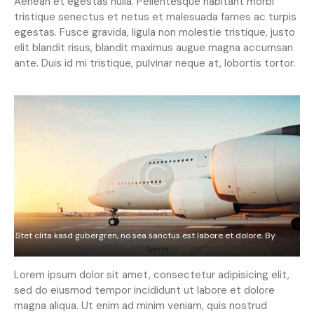
Aenean et egestas nulla. Pellentesque habitant morbi
tristique senectus et netus et malesuada fames ac turpis
egestas. Fusce gravida, ligula non molestie tristique, justo
elit blandit risus, blandit maximus augue magna accumsan
ante. Duis id mi tristique, pulvinar neque at, lobortis tortor.
Stet clita kasd gubergren, no sea sanctus est labore et dolore. By
Kevin
Smith
Lorem ipsum dolor sit amet, consectetur adipisicing elit,
sed do eiusmod tempor incididunt ut labore et dolore
magna aliqua. Ut enim ad minim veniam, quis nostrud