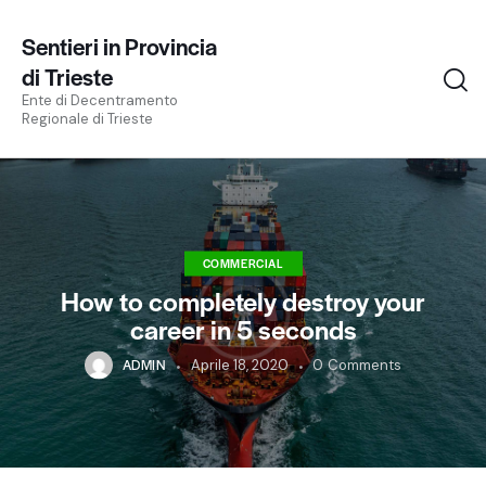
Sentieri in Provincia
di Trieste
Ente di Decentramento
Regionale di Trieste
COMMERCIAL
How to completely destroy your
career in 5 seconds
ADMIN
Aprile 18, 2020
0
Comments