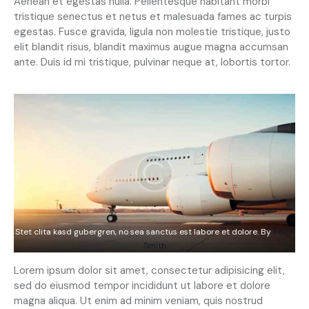
Aenean et egestas nulla. Pellentesque habitant morbi
tristique senectus et netus et malesuada fames ac turpis
egestas. Fusce gravida, ligula non molestie tristique, justo
elit blandit risus, blandit maximus augue magna accumsan
ante. Duis id mi tristique, pulvinar neque at, lobortis tortor.
Stet clita kasd gubergren, no sea sanctus est labore et dolore. By
Kevin
Smith
Lorem ipsum dolor sit amet, consectetur adipisicing elit,
sed do eiusmod tempor incididunt ut labore et dolore
magna aliqua. Ut enim ad minim veniam, quis nostrud