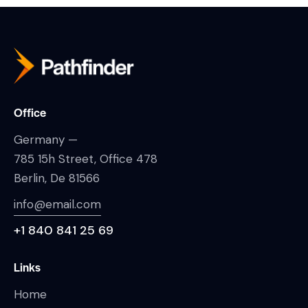
Office
Germany —
785 15h Street, Office 478
Berlin, De 81566
info@email.com
+1 840 841 25 69
Links
Home